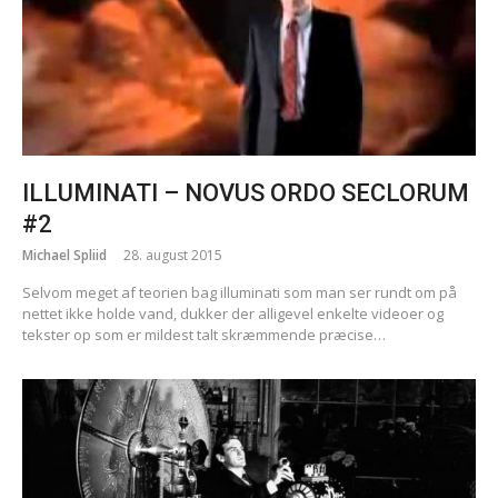
ILLUMINATI – NOVUS ORDO SECLORUM
#2
Michael Spliid
28. august 2015
Selvom meget af teorien bag illuminati som man ser rundt om på
nettet ikke holde vand, dukker der alligevel enkelte videoer og
tekster op som er mildest talt skræmmende præcise…