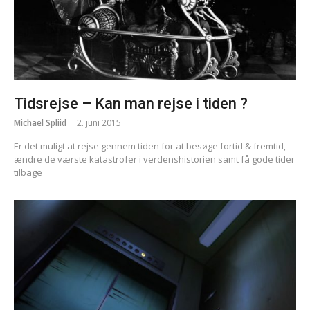
Tidsrejse – Kan man rejse i tiden ?
Michael Spliid
2. juni 2015
Er det muligt at rejse gennem tiden for at besøge fortid & fremtid,
ændre de værste katastrofer i verdenshistorien samt få gode tider
tilbage