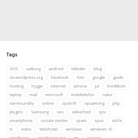
Tags
2015
aalborg
android
billeder
blog
da.wordpress.org
facebook
foto
google
guide
hosting
hygge
internet
iphone
jul
kreditkort
laptop
mail
microsoft
mobiltelefon
natur
nørresundby
online
opskrift
opsætning
php
plugins
Samsung
seo
sikkerhed
sjov
smartphone
sociale medier
spam
spas
stofa
tv
video
Webhotel
windows
windows 10
wordpress
wordpress.org
wp
yousee