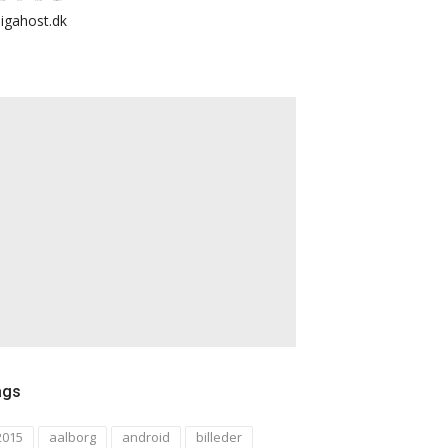
igahost.dk
ags
2015
aalborg
android
billeder