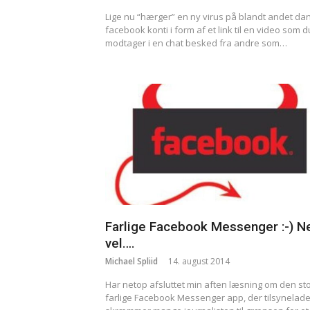
Lige nu “hærger” en ny virus på blandt andet da
facebook konti i form af et link til en video som d
modtager i en chat besked fra andre som…
Farlige Facebook Messenger :-) N
vel….
Michael Spliid
14. august 2014
Har netop afsluttet min aften læsning om den st
farlige Facebook Messenger app, der tilsynelad