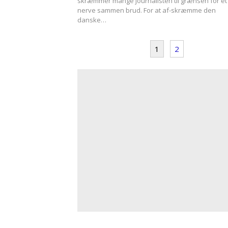
skræmmer mange journalisten til grænsen for et
nerve sammen brud. For at af-skræmme den
danske…
1
2