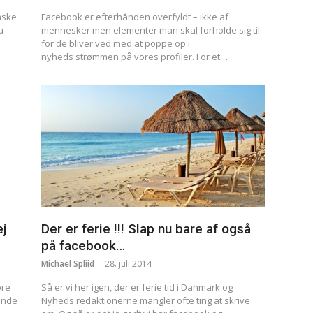
nske
Facebook er efterhånden overfyldt – ikke af
u
mennesker men elementer man skal forholde sig til
for de bliver ved med at poppe op i
nyheds strømmen på vores profiler. For et…
ej
Der er ferie !!! Slap nu bare af også
på facebook…
Michael Spliid
28. juli 2014
ore
Så er vi her igen, der er ferie tid i Danmark og
ende
Nyheds redaktionerne mangler ofte ting at skrive