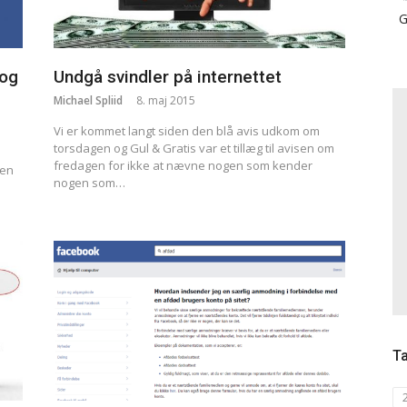
G
 og
Undgå svindler på internettet
Michael Spliid
8. maj 2015
Vi er kommet langt siden den blå avis udkom om
torsdagen og Gul & Gratis var et tillæg til avisen om
fredagen for ikke at nævne nogen som kender
len
nogen som…
T