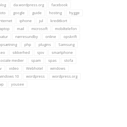
blog
da.wordpress.org
facebook
foto
google
guide
hosting
hygge
internet
iphone
jul
kreditkort
laptop
mail
microsoft
mobiltelefon
natur
nørresundby
online
opskrift
opsætning
php
plugins
Samsung
seo
sikkerhed
sjov
smartphone
sociale medier
spam
spas
stofa
tv
video
Webhotel
windows
windows 10
wordpress
wordpress.org
wp
yousee