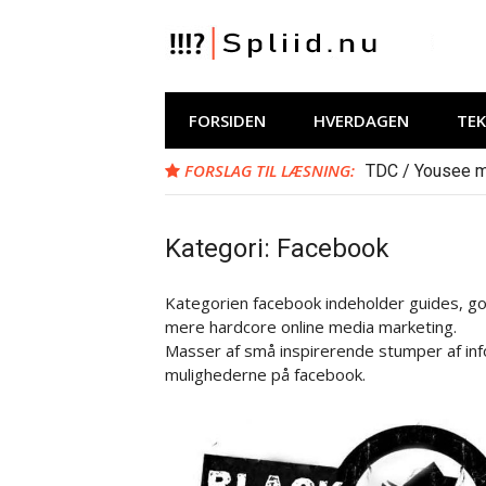
Spring
til
indhold
Spliid.nu
Web, Hverdag, Whatever :-) MIN blog om
FORSIDEN
HVERDAGEN
TE
FORSLAG TIL LÆSNING:
TDC / Yousee m
Kategori:
Facebook
Kategorien facebook indeholder guides, god
mere hardcore online media marketing.
Masser af små inspirerende stumper af info
mulighederne på facebook.