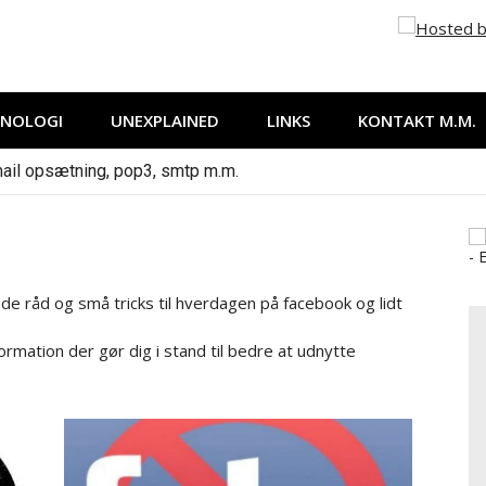
 it, internet og andet der falder mig ind…
KNOLOGI
UNEXPLAINED
LINKS
KONTAKT M.M.
ail opsætning, pop3, smtp m.m.
e råd og små tricks til hverdagen på facebook og lidt
rmation der gør dig i stand til bedre at udnytte