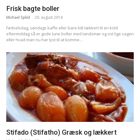
Frisk bagte boller
Michael Spliid
20. august 2014
Fødselsdag, søndags kaffe eller bare lidt lækkert til en kold
eftermiddag så er gode lune boller med tandsmør og ost lige sagen
eller hvad man nu har lyst til at komme…
Stifado (Stifatho) Græsk og lækkert