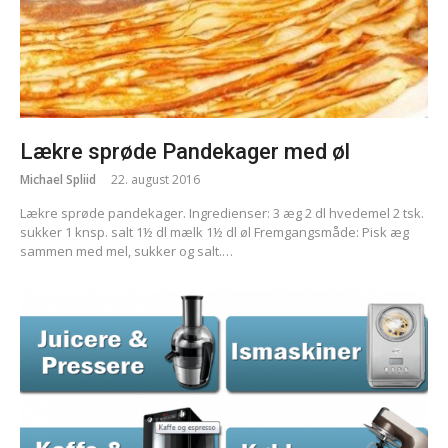
Lækre sprøde Pandekager med øl
Michael Spliid
22. august 2016
Lækre sprøde pandekager. Ingredienser: 3 æg 2 dl hvedemel 2 tsk.
sukker 1 knsp. salt 1½ dl mælk 1½ dl øl Fremgangsmåde: Pisk æg
sammen med mel, sukker og salt.…