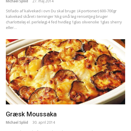
Michael Spliid
27. maj 2014
Stifado af kalvekød i ovn Du skal bruge: (4 portioner) 600-700gr
kalvekød skåret i terninger ½kg små løg renset(jeg bruger
charlotteløj el. perleløg) 4 fed hvidløg 1glas olivenolie 1glas sherry
eller…
Græsk Moussaka
Michael Spliid
30. april 2014