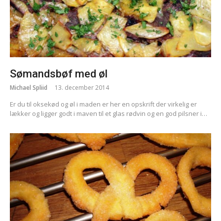
Sømandsbøf med øl
Michael Spliid
13. december 2014
Er du til oksekød og øl i maden er her en opskrift der virkelig er
lækker og ligger godt i maven til et glas rødvin og en god pilsner i…