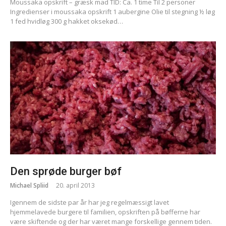
Moussaka opskrift – græsk mad TID: Ca. 1 time Til 2 personer
Ingredienser i moussaka opskrift 1 aubergine Olie til stegning ½ løg
1 fed hvidløg 300 g hakket oksekød…
Den sprøde burger bøf
Michael Spliid
20. april 2013
Igennem de sidste par år har jeg regelmæssigt lavet
hjemmelavede burgere til familien, opskriften på bøfferne har
være skiftende og der har været mange forskellige gennem tiden.