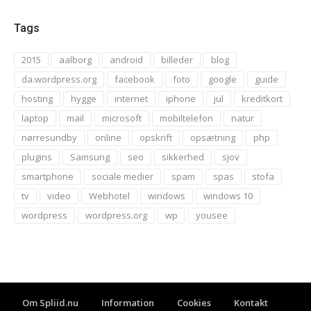
Tags
2015
aalborg
android
billeder
blog
da.wordpress.org
facebook
foto
google
guide
hosting
hygge
internet
iphone
jul
kreditkort
laptop
mail
microsoft
mobiltelefon
natur
nørresundby
online
opskrift
opsætning
php
plugins
Samsung
seo
sikkerhed
sjov
smartphone
sociale medier
spam
spas
stofa
tv
video
Webhotel
windows
windows 10
wordpress
wordpress.org
wp
yousee
Om Spliid.nu
Information
Cookies
Kontakt