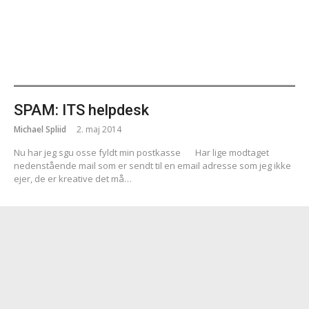
SPAM: ITS helpdesk
Michael Spliid
2. maj 2014
Nu har jeg sgu osse fyldt min postkasse
Har lige modtaget
nedenstående mail som er sendt til en email adresse som jeg ikke
ejer, de er kreative det må…