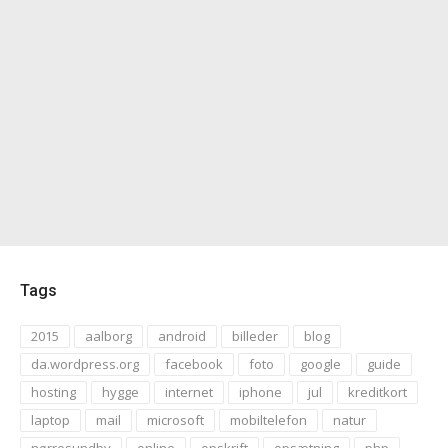
Tags
2015
aalborg
android
billeder
blog
da.wordpress.org
facebook
foto
google
guide
hosting
hygge
internet
iphone
jul
kreditkort
laptop
mail
microsoft
mobiltelefon
natur
nørresundby
online
opskrift
opsætning
php