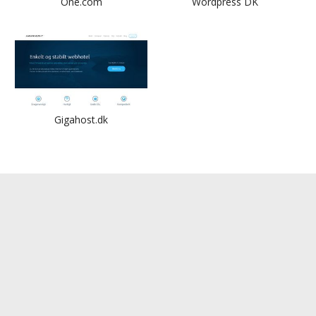
One.com
Wordpress DK
Gigahost.dk