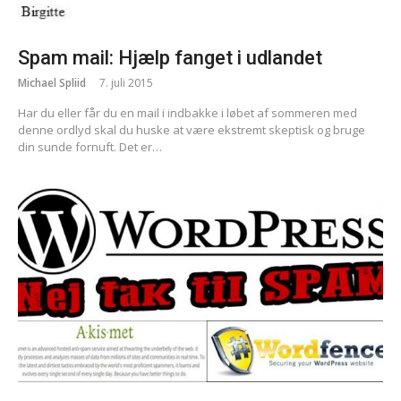
Spam mail: Hjælp fanget i udlandet
Michael Spliid
7. juli 2015
Har du eller får du en mail i indbakke i løbet af sommeren med
denne ordlyd skal du huske at være ekstremt skeptisk og bruge
din sunde fornuft. Det er…