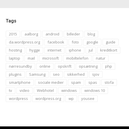
Tags
2015
aalborg
android
billeder
blog
da.wordpress.org
facebook
foto
google
guide
hosting
hygge
internet
iphone
jul
kreditkort
laptop
mail
microsoft
mobiltelefon
natur
nørresundby
online
opskrift
opsætning
php
plugins
Samsung
seo
sikkerhed
sjov
smartphone
sociale medier
spam
spas
stofa
tv
video
Webhotel
windows
windows 10
wordpress
wordpress.org
wp
yousee