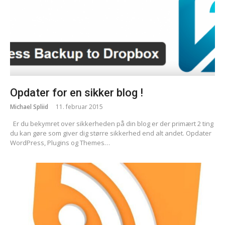
Opdater for en sikker blog !
Michael Spliid
11. februar 2015
Er du bekymret over sikkerheden på din blog er der primært 2 ting
du kan gøre som giver dig større sikkerhed end alt andet. Opdater
WordPress, Plugins og Themes…