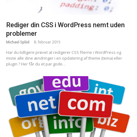
Rediger din CSS i WordPress nemt uden
problemer
Michael Spliid
8. februar 2015
Har du tidligere prøvet at redigerer CSS filerne i WordPress og
miste alle dine ændringer i en opdatering af theme (tema) eller
plugin ? Her får du et par gode…