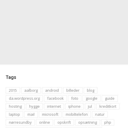
Tags
2015
aalborg
android
billeder
blog
da.wordpress.org
facebook
foto
google
guide
hosting
hygge
internet
iphone
jul
kreditkort
laptop
mail
microsoft
mobiltelefon
natur
nørresundby
online
opskrift
opsætning
php