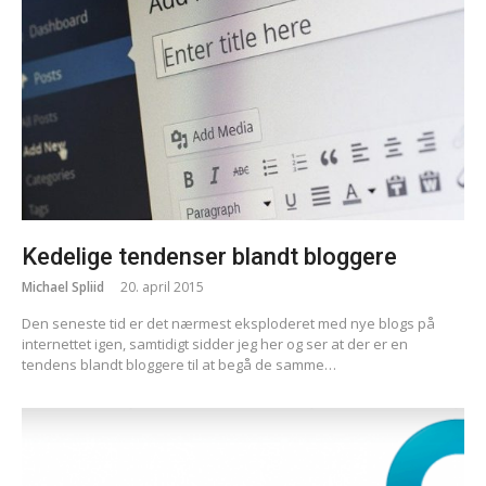
Kedelige tendenser blandt bloggere
Michael Spliid
20. april 2015
Den seneste tid er det nærmest eksploderet med nye blogs på
internettet igen, samtidigt sidder jeg her og ser at der er en
tendens blandt bloggere til at begå de samme…