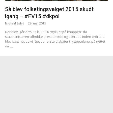
Så blev folketingsvalget 2015 skudt
igang – #FV15 #dkpol
Michael Spliid
28. maj 2015
Der blev igår 27/5-15 kl. 11.00 “trykket på knappen” da
statsministeren afholdte pressemøde og allerede inden ordrene
blev sagt havde vi fået de første plakater i lygtepælene, på nettet
var…