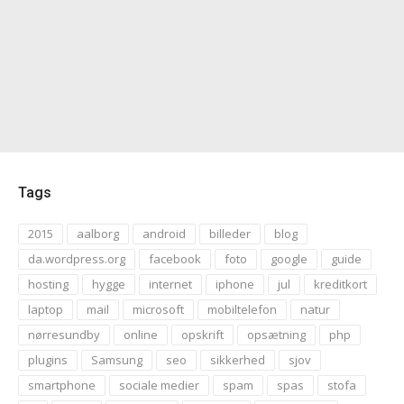
Tags
2015
aalborg
android
billeder
blog
da.wordpress.org
facebook
foto
google
guide
hosting
hygge
internet
iphone
jul
kreditkort
laptop
mail
microsoft
mobiltelefon
natur
nørresundby
online
opskrift
opsætning
php
plugins
Samsung
seo
sikkerhed
sjov
smartphone
sociale medier
spam
spas
stofa