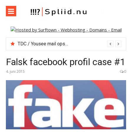
Spring
til
indhold
Spliid.nu
Web, Hverdag, Whatever :-) MIN blog om it, internet og
andet der falder mig ind…
TDC / Yousee mail opsætning, pop3, smtp m.m.
Falsk facebook profil case #1
4. juni 2015
0