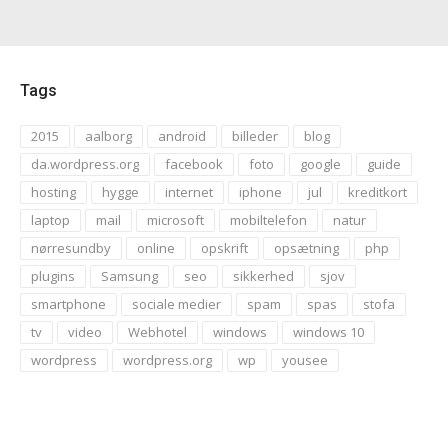
Tags
2015
aalborg
android
billeder
blog
da.wordpress.org
facebook
foto
google
guide
hosting
hygge
internet
iphone
jul
kreditkort
laptop
mail
microsoft
mobiltelefon
natur
nørresundby
online
opskrift
opsætning
php
plugins
Samsung
seo
sikkerhed
sjov
smartphone
sociale medier
spam
spas
stofa
tv
video
Webhotel
windows
windows 10
wordpress
wordpress.org
wp
yousee