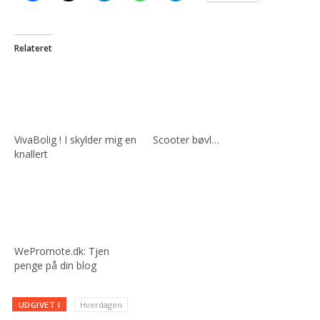
Relateret
VivaBolig ! I skylder mig en
Scooter bøvl…
knallert
WePromote.dk: Tjen
penge på din blog
UDGIVET I
Hverdagen