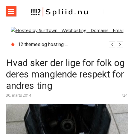
Spring
til
indhold
Spliid.nu
Web, Hverdag, Whatever :-) MIN blog om it, internet og
andet der falder mig ind…
12 themes og hosting med Themeforest
Hvad sker der lige for folk og
deres manglende respekt for
andres ting
30. marts 2014
1