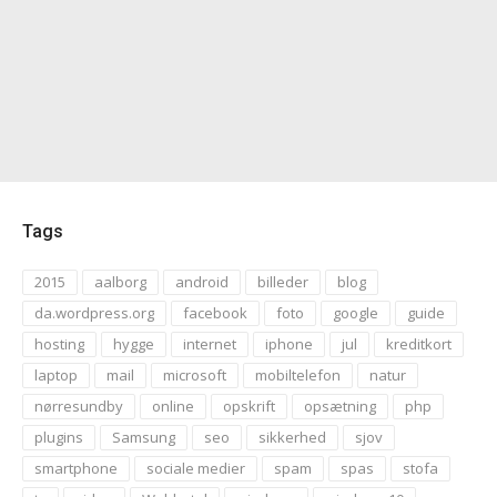
Tags
2015
aalborg
android
billeder
blog
da.wordpress.org
facebook
foto
google
guide
hosting
hygge
internet
iphone
jul
kreditkort
laptop
mail
microsoft
mobiltelefon
natur
nørresundby
online
opskrift
opsætning
php
plugins
Samsung
seo
sikkerhed
sjov
smartphone
sociale medier
spam
spas
stofa