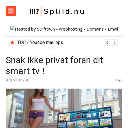
Spring
til
indhold
Spliid.nu
Web, Hverdag, Whatever :-) MIN blog om it, internet og
andet der falder mig ind…
12 themes og hosting med Themeforest
TDC / Yousee mail opsætning, pop3, smtp m.m.
Snak ikke privat foran dit
smart tv !
9. februar 2015
0