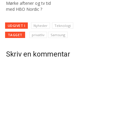
Mørke aftener og tv tid
med HBO Nordic ?
UDGIVET I
Nyheder
Teknologi
TAGGET
privatliv
Samsung
Skriv en kommentar