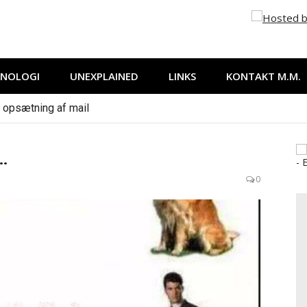
 it, internet og andet der falder mig ind…
KNOLOGI
UNEXPLAINED
LINKS
KONTAKT M.M.
 opsætning af mail
…
0