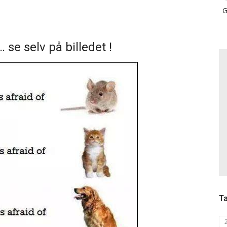
G
… se selv på billedet !
T