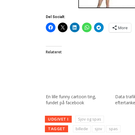
Del Socialt:
More
Relateret
En lille funny cartoon ting,
Data trafi
fundet på facebook
eftertanke
UDGIVET I
Sjov og spas
TAGGET
billede
sjov
spas