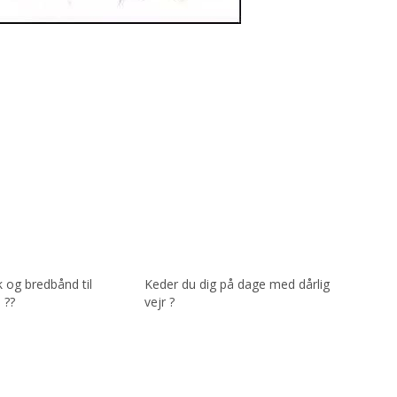
k og bredbånd til
Keder du dig på dage med dårlig
 ??
vejr ?