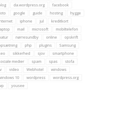
blog
da.wordpress.org
facebook
foto
google
guide
hosting
hygge
internet
iphone
jul
kreditkort
laptop
mail
microsoft
mobiltelefon
natur
nørresundby
online
opskrift
opsætning
php
plugins
Samsung
seo
sikkerhed
sjov
smartphone
sociale medier
spam
spas
stofa
tv
video
Webhotel
windows
windows 10
wordpress
wordpress.org
wp
yousee