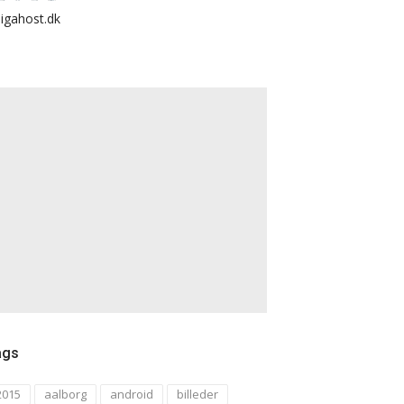
igahost.dk
ags
2015
aalborg
android
billeder