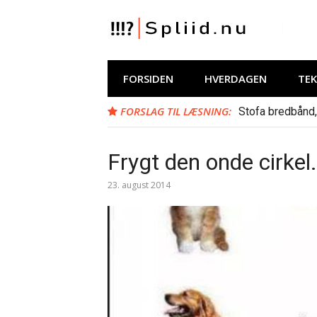
Spring
til
indhold
Spliid.nu
Web, Hverdag, Whatever :-) MIN blog om
FORSIDEN
HVERDAGEN
TE
FORSLAG TIL LÆSNING:
Stofa bredbånd,
Frygt den onde cirkel
23. august 2014