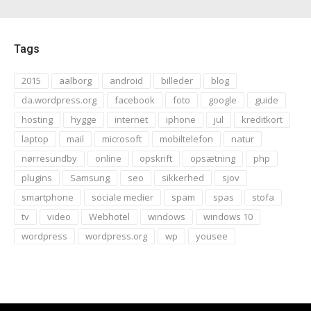
Tags
2015
aalborg
android
billeder
blog
da.wordpress.org
facebook
foto
google
guide
hosting
hygge
internet
iphone
jul
kreditkort
laptop
mail
microsoft
mobiltelefon
natur
nørresundby
online
opskrift
opsætning
php
plugins
Samsung
seo
sikkerhed
sjov
smartphone
sociale medier
spam
spas
stofa
tv
video
Webhotel
windows
windows 10
wordpress
wordpress.org
wp
yousee