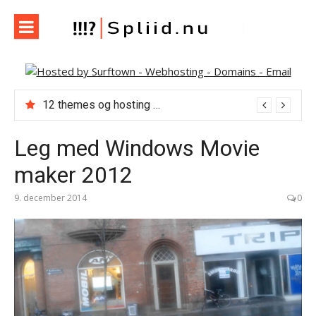
Spring
til
indhold
Spliid.nu
Web, Hverdag, Whatever :-) MIN blog om it, internet og
andet der falder mig ind…
12 themes og hosting med Themeforest
Leg med Windows Movie
maker 2012
9. december 2014
0