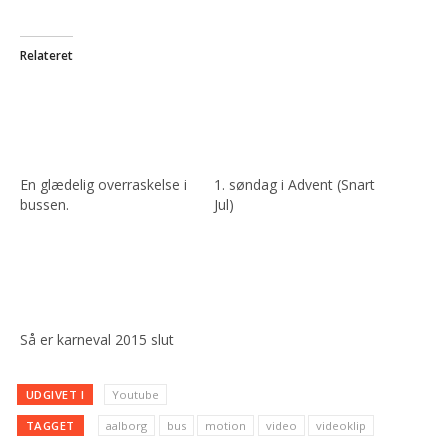
Relateret
En glædelig overraskelse i
1. søndag i Advent (Snart
bussen.
Jul)
Så er karneval 2015 slut
UDGIVET I
Youtube
TAGGET
aalborg
bus
motion
video
videoklip