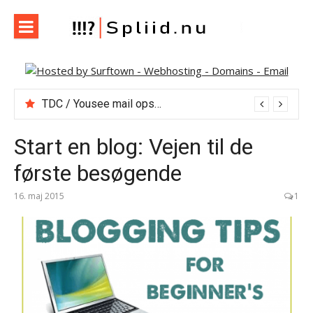
Spring
til
indhold
Spliid.nu
Web, Hverdag, Whatever :-) MIN blog om it, internet og
andet der falder mig ind…
12 themes og hosting med Themeforest
TDC / Yousee mail opsætning, pop3, smtp m.m.
Start en blog: Vejen til de
første besøgende
16. maj 2015
1