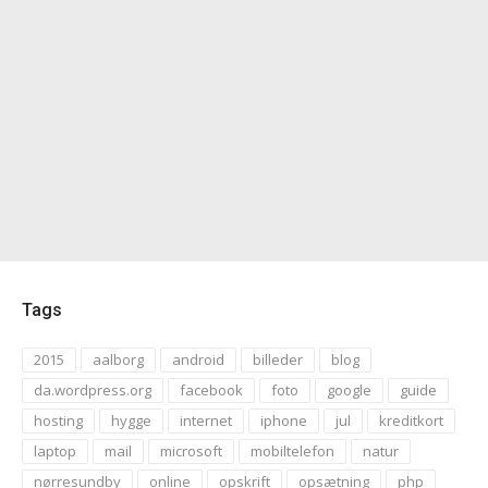
Tags
2015
aalborg
android
billeder
blog
da.wordpress.org
facebook
foto
google
guide
hosting
hygge
internet
iphone
jul
kreditkort
laptop
mail
microsoft
mobiltelefon
natur
nørresundby
online
opskrift
opsætning
php