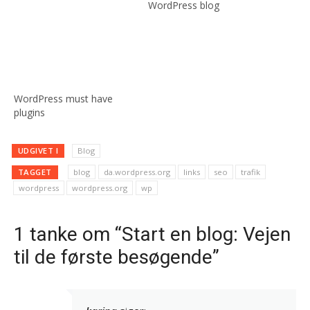
WordPress blog
WordPress must have
plugins
UDGIVET I
Blog
TAGGET
blog
da.wordpress.org
links
seo
trafik
wordpress
wordpress.org
wp
1 tanke om “Start en blog: Vejen
til de første besøgende”