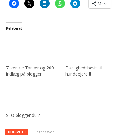
More
Relateret
7 tænkte Tanker og 200
Duelighedsbevis til
indlæg på bloggen.
hundeejere !!!
SEO blogger du ?
UDGIVET I
Dagens Web