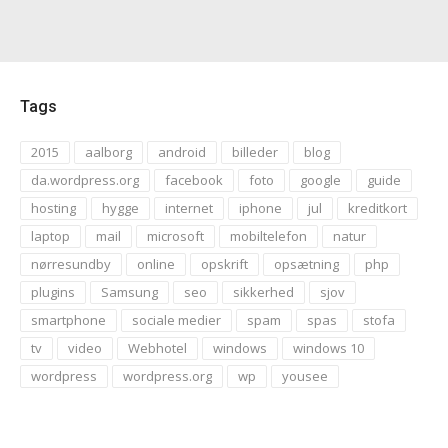
Tags
2015
aalborg
android
billeder
blog
da.wordpress.org
facebook
foto
google
guide
hosting
hygge
internet
iphone
jul
kreditkort
laptop
mail
microsoft
mobiltelefon
natur
nørresundby
online
opskrift
opsætning
php
plugins
Samsung
seo
sikkerhed
sjov
smartphone
sociale medier
spam
spas
stofa
tv
video
Webhotel
windows
windows 10
wordpress
wordpress.org
wp
yousee