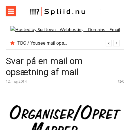
Spring
til
indhold
Spliid.nu
Web, Hverdag, Whatever :-) MIN blog om it, internet og
andet der falder mig ind…
TDC / Yousee mail opsætning, pop3, smtp m.m.
Svar på en mail om
opsætning af mail
12. maj 2014
0