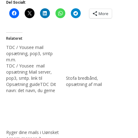
Del Socialt:
More
Relateret
TDC / Yousee mail
opsætning, pop3, smtp
m.m.
TDC / Yousee mail
opsætning Mail server,
Stofa bredbånd,
pop3, smtp. link til
opsætning af mail
Opsætning guideTDC Dit
navn: det navn, du gerne
vil have at modtageren af
dine mails ser E-mail-
adresse: Din TDC e-mail-
adresse Kontotype: POP3
Server til indgående
post: pop3.mail.dk Server
Ryger dine mails i Uønsket
til udgående