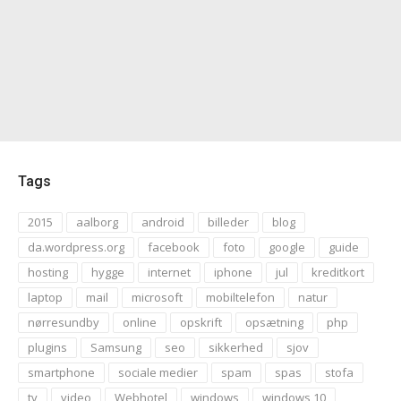
Tags
2015
aalborg
android
billeder
blog
da.wordpress.org
facebook
foto
google
guide
hosting
hygge
internet
iphone
jul
kreditkort
laptop
mail
microsoft
mobiltelefon
natur
nørresundby
online
opskrift
opsætning
php
plugins
Samsung
seo
sikkerhed
sjov
smartphone
sociale medier
spam
spas
stofa
tv
video
Webhotel
windows
windows 10