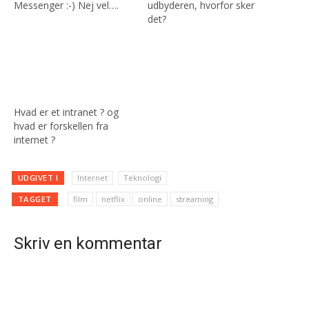
Messenger :-) Nej vel….
udbyderen, hvorfor sker
det?
Hvad er et intranet ? og
hvad er forskellen fra
internet ?
UDGIVET I
Internet
Teknologi
TAGGET
film
netflix
online
streaming
Skriv en kommentar