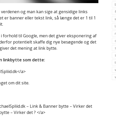
i verdenen og man kan sige at gensidige links
r banner eller tekst link, så længe det er 1 til 1
t.
i i forhold til Google, men det giver eksponering af
derfor potentielt skaffe dig nye besøgende og det
giver det mening at link bytte.
n linkbytte som dette:
lSpliid.dk</a>
get om dit site.
ichaelSpliid.dk – Link & Banner bytte – Virker det
ytte – Virker det ? </a>