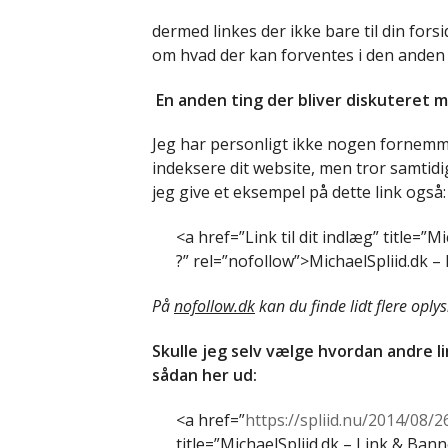
dermed linkes der ikke bare til din for
om hvad der kan forventes i den anden e
En anden ting der bliver diskuteret m
Jeg har personligt ikke nogen fornemm
indeksere dit website, men tror samtidig
jeg give et eksempel på dette link også:
<a href=”Link til dit indlæg” title=”M
?” rel=”nofollow”>MichaelSpliid.dk – 
På
nofollow.dk
kan du finde lidt flere oply
Skulle jeg selv vælge hvordan andre li
sådan her ud:
<a href=”
https://spliid.nu/2014/08/2
title=”MichaelSpliid.dk – Link & Bann