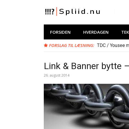
Spring
til
indhold
Spliid.nu
Web, Hverdag, Whatever :-) MIN blog om
FORSIDEN
HVERDAGEN
TE
FORSLAG TIL LÆSNING:
TDC / Yousee m
Link & Banner bytte –
26. august 2014