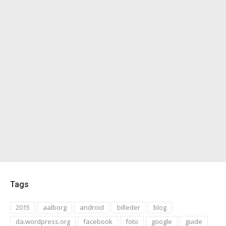
Tags
2015
aalborg
android
billeder
blog
da.wordpress.org
facebook
foto
google
guide