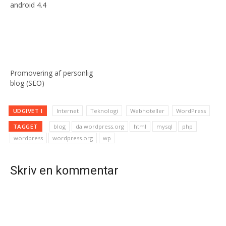
android 4.4
Promovering af personlig
blog (SEO)
UDGIVET I
Internet
Teknologi
Webhoteller
WordPress
TAGGET
blog
da.wordpress.org
html
mysql
php
wordpress
wordpress.org
wp
Skriv en kommentar