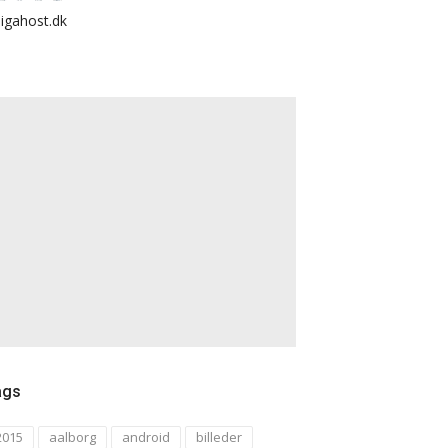
igahost.dk
ags
2015
aalborg
android
billeder