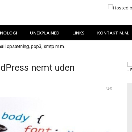
 it, internet og andet der falder mig ind…
KNOLOGI
UNEXPLAINED
LINKS
KONTAKT M.M.
ail opsætning, pop3, smtp m.m.
ordPress nemt uden
0