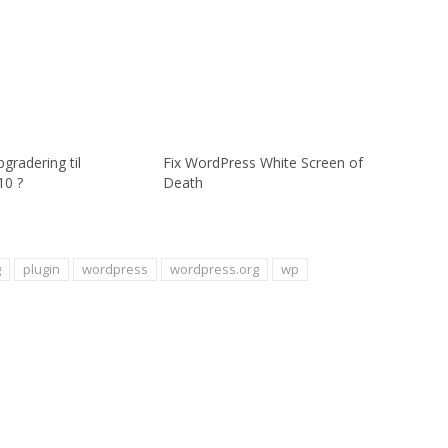
pgradering til
Fix WordPress White Screen of
10 ?
Death
g
plugin
wordpress
wordpress.org
wp