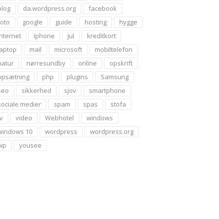
blog
da.wordpress.org
facebook
foto
google
guide
hosting
hygge
internet
iphone
jul
kreditkort
laptop
mail
microsoft
mobiltelefon
natur
nørresundby
online
opskrift
opsætning
php
plugins
Samsung
seo
sikkerhed
sjov
smartphone
sociale medier
spam
spas
stofa
tv
video
Webhotel
windows
windows 10
wordpress
wordpress.org
wp
yousee