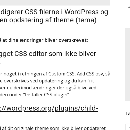
G
redigerer CSS filerne i WordPress og
i en opdatering af theme (tema)
å at dine ændringer bliver overskrevet:
get CSS editor som ikke bliver
.
 noget i retningen af Custom CSS, Add CSS osv, så
e overskrives ved opdatering og du kan frit
ver du derimod ændringer der også blive ved
den under “Installer CSS plugin”.
://wordpress.org/plugins/child-
T
i af dit originale theme som ikke bliver opdateret