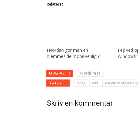
Relateret
Hvordan gør man en
Fejl ved o
hjemmeside mobil venlig ?
Windows 
UDGIVET I
WordPress
TAGGET
blog
css
da.wordpress.or
Skriv en kommentar