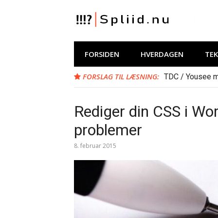
Spring
til
indhold
Spliid.nu
Web, Hverdag, Whatever :-) MIN blog om
FORSIDEN
HVERDAGEN
TE
FORSLAG TIL LÆSNING:
TDC / Yousee m
Rediger din CSS i W
problemer
8. februar 2015